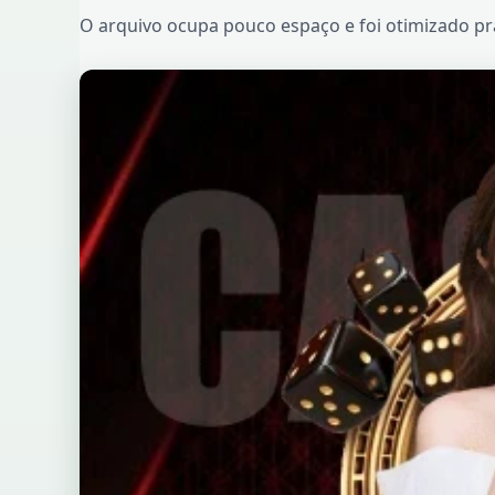
O arquivo ocupa pouco espaço e foi otimizado pra