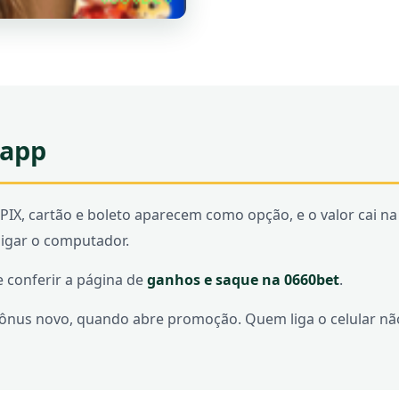
 app
IX, cartão e boleto aparecem como opção, e o valor cai na
ligar o computador.
e conferir a página de
ganhos e saque na 0660bet
.
bônus novo, quando abre promoção. Quem liga o celular nã