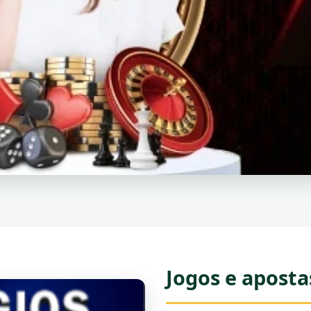
Jogos e aposta