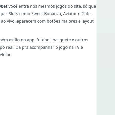
0bet
você entra nos mesmos jogos do site, só que
ue. Slots como Sweet Bonanza, Aviator e Gates
 ao vivo, aparecem com botões maiores e layout
ém estão no app: futebol, basquete e outros
o real. Dá pra acompanhar o jogo na TV e
lular.