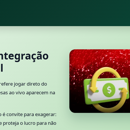
ntegração
l
efere jogar direto do
mesas ao vivo aparecem na
 é convite para exagerar:
 proteja o lucro para não