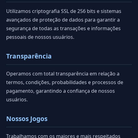
Utilizamos criptografia SSL de 256 bits e sistemas
avançados de proteção de dados para garantir a
segurança de todas as transações e informações
pessoais de nossos usuários.
Transparência
Operamos com total transparência em relação a
termos, condições, probabilidades e processos de
pagamento, garantindo a confiança de nossos
usuários.
Nossos Jogos
Trabalhamos com os maiores e mais respeitados