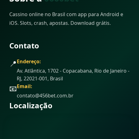
Cassino online no Brasil com app para Android e
iOS. Slots, crash, apostas. Download grátis.
Contato
Endereço:
📍
Av. Atlântica, 1702 - Copacabana, Rio de Janeiro -
RJ, 22021-001, Brasil
Email:
📧
contato@456bet.com.br
Localização