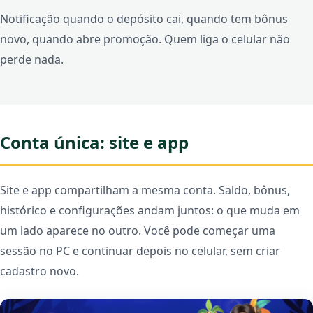
Notificação quando o depósito cai, quando tem bônus
novo, quando abre promoção. Quem liga o celular não
perde nada.
Conta única: site e app
Site e app compartilham a mesma conta. Saldo, bônus,
histórico e configurações andam juntos: o que muda em
um lado aparece no outro. Você pode começar uma
sessão no PC e continuar depois no celular, sem criar
cadastro novo.