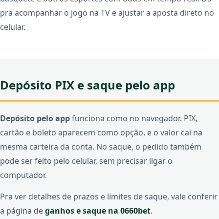
pra acompanhar o jogo na TV e ajustar a aposta direto no
celular.
Depósito PIX e saque pelo app
Depósito pelo app
funciona como no navegador. PIX,
cartão e boleto aparecem como opção, e o valor cai na
mesma carteira da conta. No saque, o pedido também
pode ser feito pelo celular, sem precisar ligar o
computador.
Pra ver detalhes de prazos e limites de saque, vale conferir
a página de
ganhos e saque na 0660bet
.