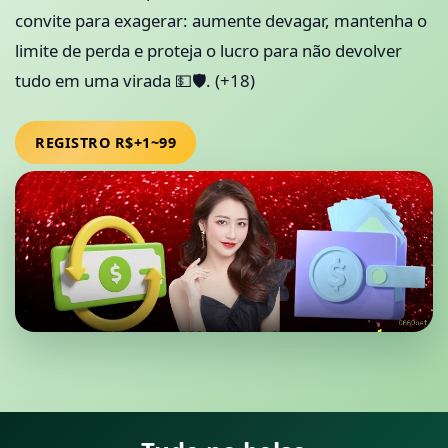
convite para exagerar: aumente devagar, mantenha o
limite de perda e proteja o lucro para não devolver
tudo em uma virada 💵🛡️. (+18)
REGISTRO R$+1~99