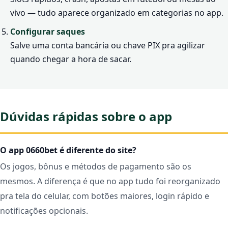
vivo — tudo aparece organizado em categorias no app.
Configurar saques
Salve uma conta bancária ou chave PIX pra agilizar
quando chegar a hora de sacar.
Dúvidas rápidas sobre o app
O app 0660bet é diferente do site?
Os jogos, bônus e métodos de pagamento são os
mesmos. A diferença é que no app tudo foi reorganizado
pra tela do celular, com botões maiores, login rápido e
notificações opcionais.