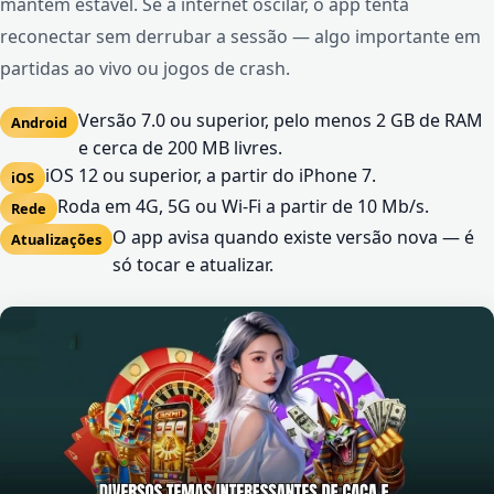
mantém estável. Se a internet oscilar, o app tenta
reconectar sem derrubar a sessão — algo importante em
partidas ao vivo ou jogos de crash.
Versão 7.0 ou superior, pelo menos 2 GB de RAM
Android
e cerca de 200 MB livres.
iOS 12 ou superior, a partir do iPhone 7.
iOS
Roda em 4G, 5G ou Wi‑Fi a partir de 10 Mb/s.
Rede
O app avisa quando existe versão nova — é
Atualizações
só tocar e atualizar.